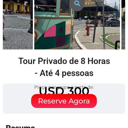
Tour Privado de 8 Horas
- Até 4 pessoas
USD 300
Preço por grupo a partir de:
Até 4 pessoas
Reserve Agora